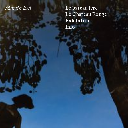
Martin Essl
Le bateau ivre
Le Château Rouge
Exhibitions
Info